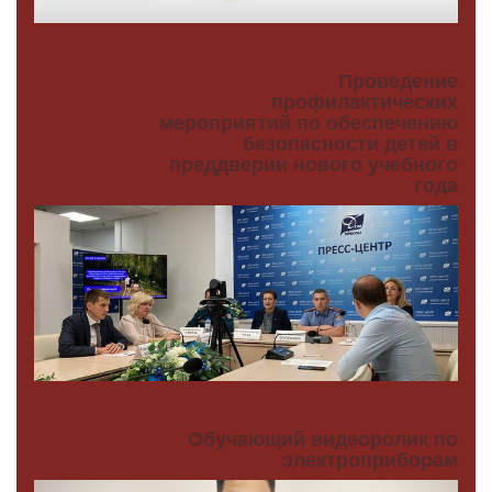
Проведение
профилактических
мероприятий по обеспечению
безопасности детей в
преддверии нового учебного
года
Обучающий видеоролик по
электроприборам