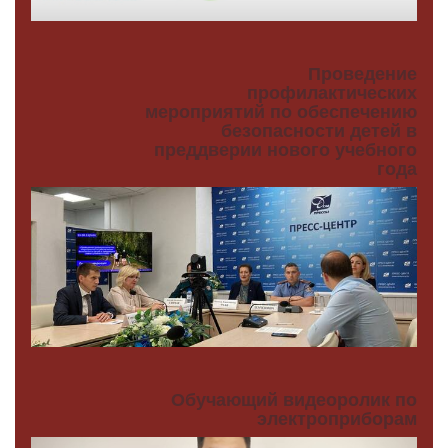
Проведение
профилактических
мероприятий по обеспечению
безопасности детей в
преддверии нового учебного
года
Обучающий видеоролик по
электроприборам