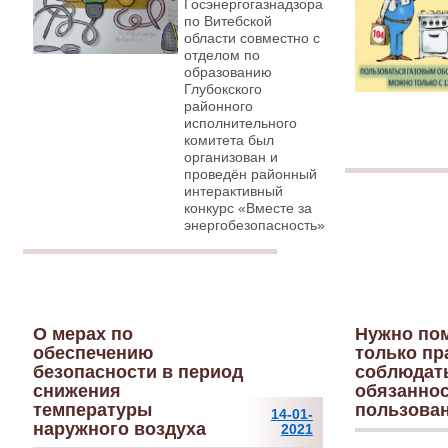
Госэнергогазнадзора
по Витебской
области совместно с
отделом по
образованию
Глубокского
районного
исполнительного
комитета был
организован и
проведён районный
интерактивный
конкурс «Вместе за
энергобезопасность»
О мерах по
Нужно по
обеспечению
только пр
безопасности в период
соблюдат
снижения
обязаннос
температуры
пользован
14-01-
наружного воздуха
2021