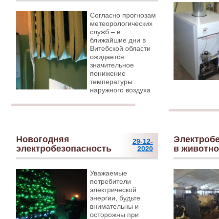
Согласно прогнозам
метеорологических
служб – в
ближайшие дни в
Витебской области
ожидается
значительное
понижение
температуры
наружного воздуха
Новогодняя
Электроб
29-12-
электробезопасность
в животн
2020
Уважаемые
потребители
электрической
энергии, будьте
внимательны и
осторожны при