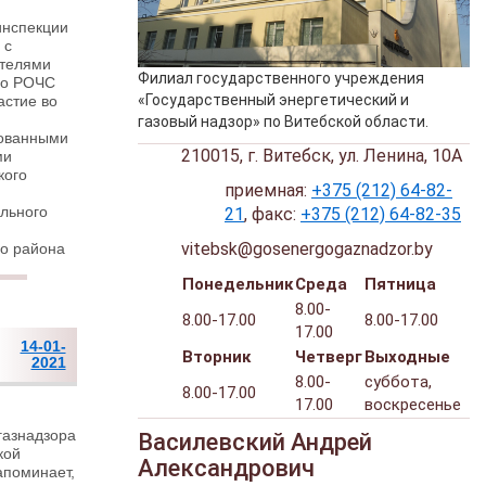
инспекции
 с
ителями
Филиал государственного учреждения
го РОЧС
«Государственный энергетический и
астие во
газовый надзор» по Витебской области.
рованными
210015, г. Витебск, ул. Ленина, 10А
ми
кого
приемная:
+375 (212) 64-82-
льного
21
, факс:
+375 (212) 64-82-35
vitebsk@gosenergogaznadzor.by
о района
Понедельник
Среда
Пятница
8.00-
8.00-17.00
8.00-17.00
17.00
14-01-
Вторник
Четверг
Выходные
2021
8.00-
суббота,
8.00-17.00
17.00
воскресенье
газнадзора
Василевский Андрей
кой
Александрович
апоминает,