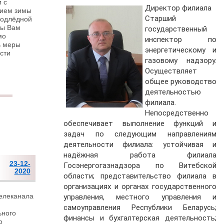
и с
Директор филиала
нием зимы
Старший
подлёдной
бы Вам
государственный
мо
инспектор по
ь меры
энергетическому и
сти
газовому надзору.
Осуществляет
общее руководство
деятельностью
филиала.
Непосредственно
обеспечивает выполнение функций и
задач по следующим направлениям
деятельности филиала: устойчивая и
надёжная работа филиала
23-12-
Госэнергогазнадзора по Витебской
2020
области; представительство филиала в
организациях и органах государственного
елеканала
управления, местного управления и
самоуправления Республики Беларусь;
ьного
финансы и бухгалтерская деятельность;
о