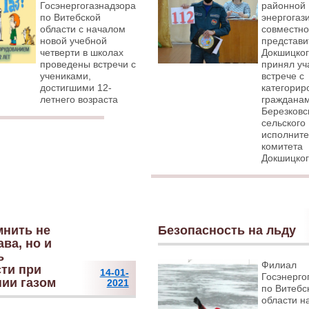
Госэнергогазнадзора
районной
по Витебской
энергогаз
области с началом
совместно
новой учебной
представ
четверти в школах
Докшицко
проведены встречи с
принял уч
учениками,
встрече с
достигшими 12-
категори
летнего возраста
граждана
Березковс
сельского
исполните
комитета
Докшицког
мнить не
Безопасность на льду
ава, но и
ь
Филиал
ти при
14-01-
Госэнерго
ии газом
2021
по Витебс
области н