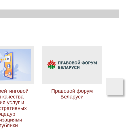
›
рейтинговой
Правовой форум
Био
 качества
Беларуси
ия услуг и
стративных
оцедур
изациями
публики