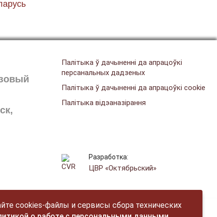
ларусь
Палітыка ў дачыненні да апрацоўкі
персанальных дадзеных
азовый
Палітыка ў дачыненні да апрацоўкі cookie
Палітыка відэаназірання
ск,
Разработка:
ЦВР «Октябрьский»
йте cookies-файлы и сервисы сбора технических
литикой о работе с персональными данными
.