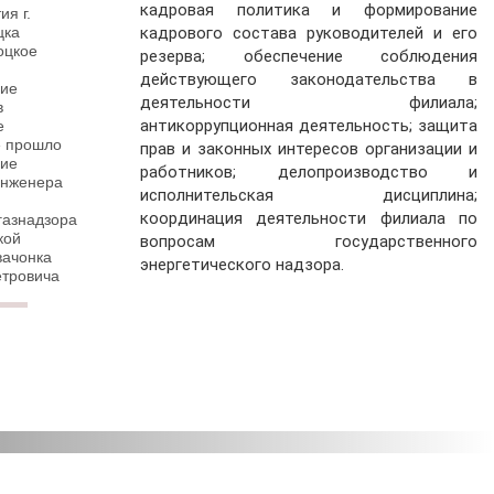
кадровая политика и формирование
ия г.
цка
кадрового состава руководителей и его
оцкое
резерва; обеспечение соблюдения
е
действующего законодательства в
ние
деятельности филиала;
в
антикоррупционная деятельность; защита
е
» прошло
прав и законных интересов организации и
ние
работников; делопроизводство и
инженера
исполнительская дисциплина;
координация деятельности филиала по
газнадзора
кой
вопросам государственного
вачонка
энергетического надзора.
етровича