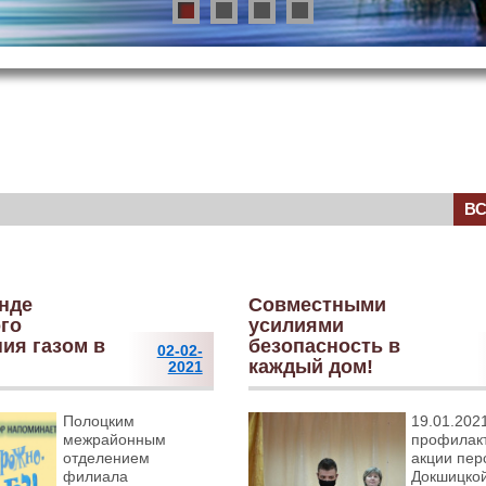
В
нде
Совместными
го
усилиями
ия газом в
безопасность в
02-02-
каждый дом!
2021
Полоцким
19.01.202
межрайонным
профилак
отделением
акции пер
филиала
Докшицко