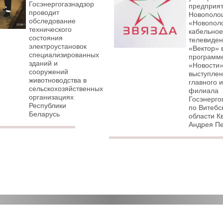
Госэнергогазнадзор
предприят
проводит
Новополо
обследование
«Новопол
технического
кабельно
состояния
телевиде
электроустановок
«Вектор» 
специализированных
программ
зданий и
«Новости
сооружений
выступле
животноводства в
главного 
сельскохозяйственных
филиала
организациях
Госэнерго
Республики
по Витебс
Беларусь
области К
Андрея П