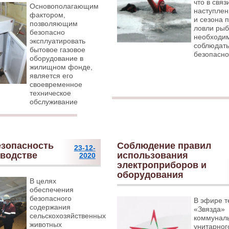
что в связ
Основополагающим
наступле
фактором,
и сезона 
позволяющим
ловли ры
безопасно
необходи
эксплуатировать
соблюдат
бытовое газовое
безопасно
оборудование в
жилищном фонде,
является его
своевременное
техническое
обслуживание
езопасность
Соблюдение правил
23-12-
оводстве
использования
2020
электроприборов и
оборудования
В целях
обеспечения
безопасного
В эфире т
содержания
«Звязда»
сельскохозяйственных
коммунал
животных
унитарног