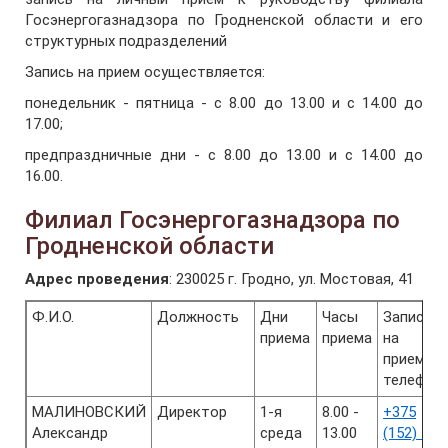
Госэнергогазнадзора по Гродненской области и его
структурных подразделений
Запись на прием осуществляется:
понедельник - пятница - с 8.00 до 13.00 и с 14.00 до
17.00;
предпраздничные дни - с 8.00 до 13.00 и с 14.00 до
16.00.
Филиал Госэнергогазнадзора по
Гродненской области
Адрес проведения
: 230025 г. Гродно, ул. Мостовая, 41
Ф.И.О.
Должность
Дни
Часы
Запись
приема
приема
на
прием,
телефон
МАЛИНОВСКИЙ
Директор
1-я
8.00 -
+375
Александр
среда
13.00
(152) 49-