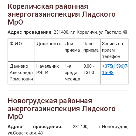
Кореличская районная
энергогазинспекция Лидского
МрО
Адрес проведения:
231430, г.п.Кореличи, ул.Гастело,48
Ф.И.О.
Должность
Дни
Часы
Запись на
приема
приема
прием,
телефон
Данивко
Начальник
1-я
8.00 -
+375(1596)7-
Александр
РЭГИ
среда
13.00
15-98
Романович
месяца
Новогрудская районная
энергогазинспекция Лидского
МрО
Адрес проведения:
231400, г.Новогрудок,
ул.Советская, 48