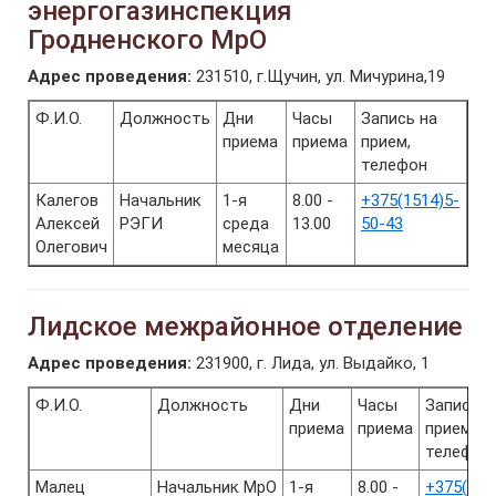
энергогазинспекция
Гродненского МрО
Адрес проведения:
231510, г.Щучин, ул. Мичурина,19
Ф.И.О.
Должность
Дни
Часы
Запись на
приема
приема
прием,
телефон
Калегов
Начальник
1-я
8.00 -
+375(1514)5-
Алексей
РЭГИ
среда
13.00
50-43
Олегович
месяца
Лидское межрайонное отделение
Адрес проведения:
231900, г. Лида, ул. Выдайко, 1
Ф.И.О.
Должность
Дни
Часы
Запись н
приема
приема
прием,
телефон
Малец
Начальник МрО
1-я
8.00 -
+375(154