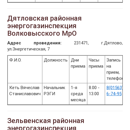
Дятловская районная
энергогазинспекция
Волковысского МрО
Адрес проведения:
231471, г.Дятлово,
ул.Энергетическая, 7
Ф.И.О.
Должность
Дни
Часы
Запись
приема
приема
на
прием,
телефон
Кеть Вячеслав
Начальник
1-я
8.00 -
8(01563)
Станиславович
РЭГИ
среда
13.00
6-74-95
месяца
Зельвенская районная
энергогазинспекция