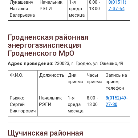
Лукашевич
Начальник
1-я
8.00 -
8(01511)
Наталья
РЭГИ
среда
13.00
7-37-64
Валерьевна
месяца
Гродненская районная
энергогазинспекция
Гродненского МрО
Адрес проведения:
230023, г. Гродно, ул. Ожешко,49
Ф.И.О.
Должность
Дни
Часы
Запись на
приема
приема
прием,
телефон
Рыжко
Начальник
1-я
8.00 -
8(0152)49-
Сергей
РЭГИ
среда
13.00
27-80
Викторович
месяца
Щучинская районная