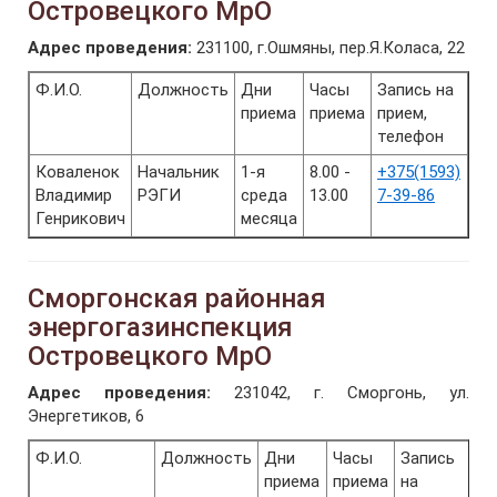
Островецкого МрО
Адрес проведения:
231100, г.Ошмяны, пер.Я.Коласа, 22
Ф.И.О.
Должность
Дни
Часы
Запись на
приема
приема
прием,
телефон
Коваленок
Начальник
1-я
8.00 -
+375(1593)
Владимир
РЭГИ
среда
13.00
7-39-86
Генрикович
месяца
Сморгонская районная
энергогазинспекция
Островецкого МрО
Адрес проведения:
231042, г. Сморгонь, ул.
Энергетиков, 6
Ф.И.О.
Должность
Дни
Часы
Запись
приема
приема
на