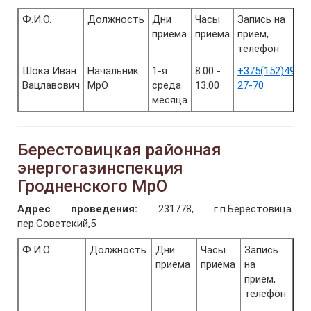
Ф.И.О.
Должность
Дни
Часы
Запись на
приема
приема
прием,
телефон
Шока Иван
Начальник
1-я
8.00 -
+375(152)49-
Вацлавович
МрО
среда
13.00
27-70
месяца
Берестовицкая районная
энергогазинспекция
Гродненского МрО
Адрес проведения:
231778, г.п.Берестовица.
пер.Советский,5
Ф.И.О.
Должность
Дни
Часы
Запись
приема
приема
на
прием,
телефон