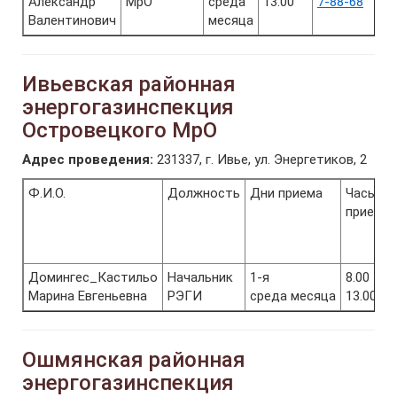
Александр
МрО
среда
13.00
7-88-68
Валентинович
месяца
Ивьевская районная
энергогазинспекция
Островецкого МрО
Адрес проведения:
231337, г. Ивье, ул. Энергетиков, 2
Ф.И.О.
Должность
Дни приема
Часы
приема
Домингес_Кастильо
Начальник
1-я
8.00 -
Марина Евгеньевна
РЭГИ
среда месяца
13.00
Ошмянская районная
энергогазинспекция