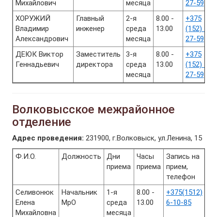
Михайлович
месяца
27-59
ХОРУЖИЙ
Главный
2-я
8.00 -
+375
Владимир
инженер
среда
13.00
(152) 49-
Александрович
месяца
27-59
ДЕЮК Виктор
Заместитель
3-я
8.00 -
+375
Геннадьевич
директора
среда
13.00
(152) 49-
месяца
27-59
Волковысское межрайонное
отделение
Адрес проведения:
231900, г.Волковыск, ул.Ленина, 15
Ф.И.О.
Должность
Дни
Часы
Запись на
приема
приема
прием,
телефон
Селивонюк
Начальник
1-я
8.00 -
+375(1512)
Елена
МрО
среда
13.00
6-10-85
Михайловна
месяца