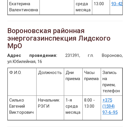
Екатерина
среда
13.00
93-42
Валентиновна
месяца
Вороновская районная
энергогазинспекция Лидского
МрО
Адрес проведения:
231391, г.п. Вороново,
ул.Юбилейная, 16
Ф.И.О.
Должность
Дни
Часы
Запись
приема
приема
на
прием,
телефон
Силько
Начальник
1-я
8.00 -
+375
Евгений
РЭГИ
среда
13.00
(1594)
Викторович
месяца
97-6-95