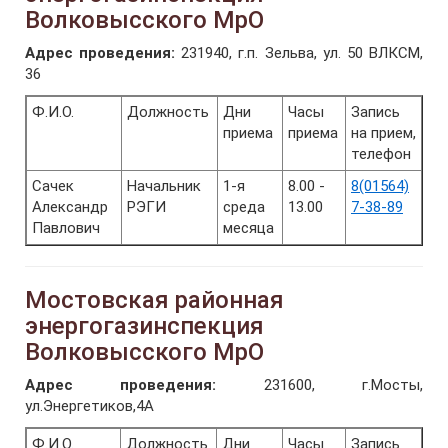
Волковысского МрО
Адрес проведения:
231940, г.п. Зельва, ул. 50 ВЛКСМ,
36
Ф.И.О.
Должность
Дни
Часы
Запись
приема
приема
на прием,
телефон
Сачек
Начальник
1-я
8.00 -
8(01564)
Александр
РЭГИ
среда
13.00
7-38-89
Павлович
месяца
Мостовская районная
энергогазинспекция
Волковысского МрО
Адрес проведения:
231600, г.Мосты,
ул.Энергетиков,4А
Ф.И.О.
Должность
Дни
Часы
Запись