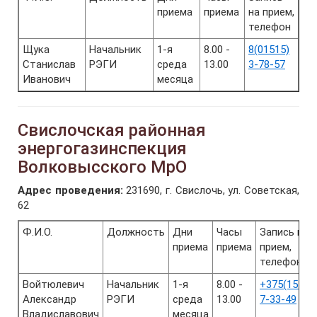
приема
приема
на прием,
телефон
Щука
Начальник
1-я
8.00 -
8(01515)
Станислав
РЭГИ
среда
13.00
3-78-57
Иванович
месяца
Свислочская районная
энергогазинспекция
Волковысского МрО
Адрес проведения:
231690, г. Свислочь, ул. Советская,
62
Ф.И.О.
Должность
Дни
Часы
Запись на
приема
приема
прием,
телефон
Войтюлевич
Начальник
1-я
8.00 -
+375(1513)
Александр
РЭГИ
среда
13.00
7-33-49
Владиславович
месяца