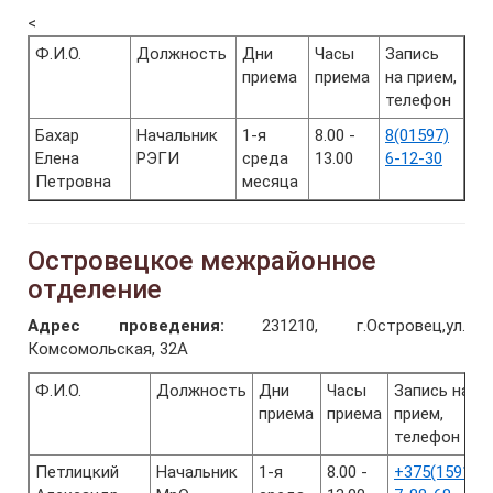
<
Ф.И.О.
Должность
Дни
Часы
Запись
приема
приема
на прием,
телефон
Бахар
Начальник
1-я
8.00 -
8(01597)
Елена
РЭГИ
среда
13.00
6-12-30
Петровна
месяца
Островецкое межрайонное
отделение
Адрес проведения:
231210, г.Островец,ул.
Комсомольская, 32А
Ф.И.О.
Должность
Дни
Часы
Запись на
приема
приема
прием,
телефон
Петлицкий
Начальник
1-я
8.00 -
+375(1591)