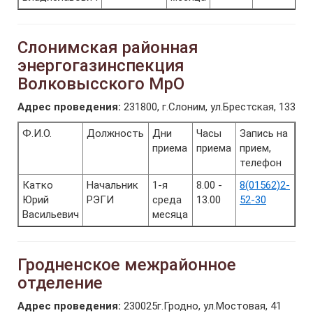
Слонимская районная
энергогазинспекция
Волковысского МрО
Адрес проведения:
231800, г.Слоним, ул.Брестская, 133
Ф.И.О.
Должность
Дни
Часы
Запись на
приема
приема
прием,
телефон
Катко
Начальник
1-я
8.00 -
8(01562)2-
Юрий
РЭГИ
среда
13.00
52-30
Васильевич
месяца
Гродненское межрайонное
отделение
Адрес проведения:
230025г.Гродно, ул.Мостовая, 41