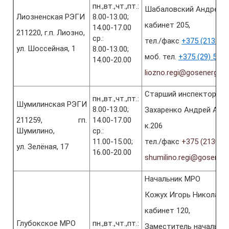
пн.,вт.,чт.,пт.:
Шабаловский Андрей Н
Лиозненская РЭГИ
8.00-13.00;
кабинет 205,
14.00-17.00
211220, г.п. Лиозно,
ср.:
тел./факс
+375 (2138) 5
ул. Шоссейная, 1
8.00-13.00;
моб. тел.
+375 (29) 596
14.00-20.00
liozno.regi@gosenergog
Старший инспектор эн
пн.,вт.,чт.,пт.:
Шумилинская РЭГИ
8.00-13.00;
Захаренко Андрей Але
211259, гп.
14.00-17.00
к.206
Шумилино,
ср.:
11.00-15.00;
тел./факс
+375 (2130) 5
ул. Зелёная, 17
16.00-20.00
shumilino.regi@gosener
Начальник МРО
Кожух Игорь Николаев
кабинет 120,
Глубокское МРО
пн.,вт.,чт.,пт.:
Заместитель начальни