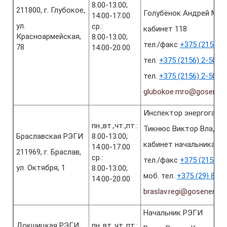
8.00-13.00;
211800, г. Глубокое,
Голубёнок Андрей Мих
14.00-17.00
ул.
ср.:
кабинет 118
Красноармейская,
8.00-13.00;
тел./факс
+375 (2156) 2
78
14.00-20.00
тел.
+375 (2156) 2-50-4
тел.
+375 (2156) 2-50-4
glubokoe.mro@gosenerg
Инспектор энергогази
пн.,вт.,чт.,пт.:
Тикнюс Виктор Владим
Браславская РЭГИ
8.00-13.00;
кабинет начальника РЭ
14.00-17.00
211969, г. Браслав,
ср.:
тел./факс
+375 (2153) 2
ул. Октября, 1
8.00-13.00;
моб. тел.
+375 (29) 890
14.00-20.00
braslav.regi@gosenergo
Начальник РЭГИ
Докшицкая РЭГИ
пн.,вт.,чт.,пт.: