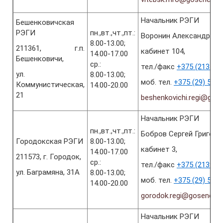
Начальник РЭГИ
Бешенковичская
РЭГИ
пн.,вт.,чт.,пт.:
Воронин Александр Се
8.00-13.00;
211361, г.п.
кабинет 104,
14.00-17.00
Бешенковичи,
ср.:
тел./факс
+375 (2131) 6
ул.
8.00-13.00;
моб. тел.
+375 (29) 594
Коммунистическая,
14.00-20.00
21
beshenkovichi.regi@gos
Начальник РЭГИ
пн.,вт.,чт.,пт.:
Бобров Сергей Григорь
Городокская РЭГИ
8.00-13.00;
кабинет 3,
14.00-17.00
211573, г. Городок,
ср.:
тел./факс
+375 (2139) 5
ул. Баграмяна, 31А
8.00-13.00;
моб. тел.
+375 (29) 595
14.00-20.00
gorodok.regi@gosenergo
Начальник РЭГИ