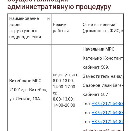
административную процедуру
Наименование и
адрес
Режим
Ответственный 
структурного
работы
(должность, ФИО, каби
подразделения
Начальник МРО
Хатенько Константин 
кабинет 509,
пн.,вт.,чт.,пт.:
Заместитель начальни
Витебское МРО
8.00-13.00;
Сазонов Иван Евгенье
14.00-17.00
210015, г. Витебск,
ср.:
кабинет 507
ул. Ленина, 10А
8.00-13.00;
тел.
+375(212) 64-83-19
14.00-20.00
тел.
+375(212) 64-83-37
тел.
+375(212) 64-82-56
vitebsk.mro@gosenergo