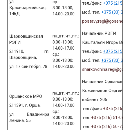
ул.
ср.:
тел./факс
+375 (2155) 2
Красноармейская,
8.00-13.00;
моб. тел.
+375 (33) 367
146Д
14.00-20.00
postavy.regi@gosenergo
Начальник РЭГИ
пн.,вт.,чт.,пт.:
Шарковщинская
8.00-13.00;
РЭГИ
Каштальян Игорь Вяч
14.00-17.00
211910, гп.
тел./факс
+375 (2154) 6
ср.:
Шарковщина,
8.00-13.00;
моб. тел.
+375 (33) 367
ул. 17 сентября, 78
14.00-20.00
sharkovchina.regi@gose
Начальник Оршанского
Кожевников Сергей Ми
пн.,вт.,чт.,пт.:
Оршанское МРО
8.00-13.00;
кабинет 206
211391, г. Орша,
14.00-17.00
тел./факс
+375 (216) 51
ср.:
ул. Владимира
8.00-13.00;
тел.
+375 (216) 51-08-6
Ленина, 55
14.00-20.00
тел.
+375 (216) 50-73-2