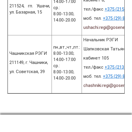
кабинет 8,
14.00-17.00
211524, гп. Ушачи,
ср.:
тел./факс
+375 (2158) 5
ул. Базарная, 15
8.00-13.00;
моб. тел.
+375 (29) 844
14.00-20.00
ushachi.regi@gosenergo
Начальник РЭГИ
пн.,вт.,чт.,пт.:
Шапковская Татьяна А
Чашникская РЭГИ
8.00-13.00;
кабинет 105
14.00-17.00
211149, г. Чашники,
ср.:
тел./факс
+375 (2133) 6
ул. Советская, 39
8.00-13.00;
моб. тел.
+375 (29) 845
14.00-20.00
chashniki.regi@gosener