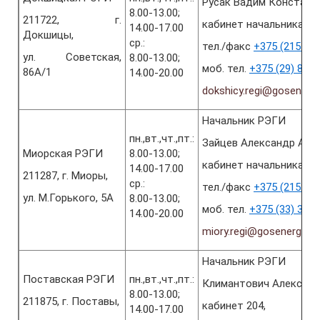
Русак Вадим Констант
8.00-13.00;
211722, г.
кабинет начальника РЭ
14.00-17.00
Докшицы,
ср.:
тел./факс
+375 (2157) 5
ул. Советская,
8.00-13.00;
моб. тел.
+375 (29) 893
86А/1
14.00-20.00
dokshicy.regi@gosenerg
Начальник РЭГИ
пн.,вт.,чт.,пт.:
Зайцев Александр Ана
Миорская РЭГИ
8.00-13.00;
кабинет начальника РЭ
14.00-17.00
211287, г. Миоры,
ср.:
тел./факс
+375 (2152) 5
ул. М.Горького, 5А
8.00-13.00;
моб. тел.
+375 (33) 367
14.00-20.00
miory.regi@gosenergoga
Начальник РЭГИ
Поставская РЭГИ
пн.,вт.,чт.,пт.:
Климантович Александ
8.00-13.00;
211875, г. Поставы,
кабинет 204,
14.00-17.00