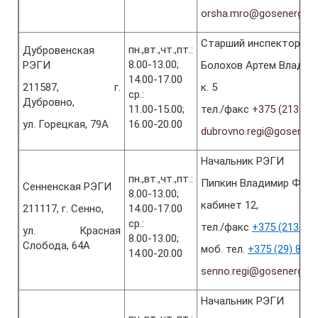
orsha.mro@gosenergoga
Старший инспектор эн
пн.,вт.,чт.,пт.:
Дубровенская
8.00-13.00;
РЭГИ
Болохов Артем Владим
14.00-17.00
211587, г.
к. 5
ср.:
Дубровно,
11.00-15.00;
тел./факс
+375 (2137) 4
ул. Горецкая, 79А
16.00-20.00
dubrovno.regi@gosenerg
Начальник РЭГИ
пн.,вт.,чт.,пт.:
Пипкин Владимир Фёд
Сенненская РЭГИ
8.00-13.00;
кабинет 12,
211117, г. Сенно,
14.00-17.00
ср.:
тел./факс
+375 (2135) 5
ул. Красная
8.00-13.00;
Слобода, 64А
моб. тел.
+375 (29) 862
14.00-20.00
senno.regi@gosenergoga
Начальник РЭГИ