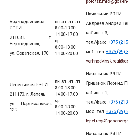
polotsk.mro@gosenergo
Начальник РЭГИ
Верхнедвинская
пн.,вт.,чт.,пт.:
Андреев Андрей Генна
РЭГИ
8.00-13.00;
кабинет 3,
14.00-17.00
211631, г.
ср.:
тел./факс
+375 (2151) 6
Верхнедвинск,
8.00-13.00;
моб. тел.
+375 (29) 840
ул. Советская, 170
14.00-20.00
verhnedvinsk.regi@gose
Начальник РЭГИ
пн.,вт.,чт.,пт.:
Гриценок Леонид Петр
Лепельская РЭГИ
8.00-13.00;
кабинет 1,
211173, г. Лепель,
14.00-17.00
ср.:
тел./факс
+375 (2132) 6
ул. Партизанская,
8.00-13.00;
13Б
моб. тел.
+375 (29) 201
14.00-20.00
lepel.regi@gosenergogaz
Начальник РЭГИ