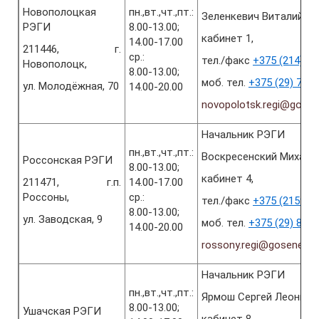
Новополоцкая
пн.,вт.,чт.,пт.:
Зеленкевич Виталий В
РЭГИ
8.00-13.00;
кабинет 1,
14.00-17.00
211446, г.
ср.:
тел./факс
+375 (214) 52
Новополоцк,
8.00-13.00;
моб. тел.
+375 (29) 782
ул. Молодёжная, 70
14.00-20.00
novopolotsk.regi@gosen
Начальник РЭГИ
пн.,вт.,чт.,пт.:
Воскресенский Михаил
Россонская РЭГИ
8.00-13.00;
кабинет 4,
211471, г.п.
14.00-17.00
Россоны,
ср.:
тел./факс
+375 (2159) 5
8.00-13.00;
ул. Заводская, 9
моб. тел.
+375 (29) 844
14.00-20.00
rossony.regi@gosenergo
Начальник РЭГИ
пн.,вт.,чт.,пт.:
Ярмош Сергей Леонидо
8.00-13.00;
Ушачская РЭГИ