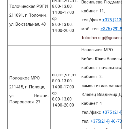
пн.,вт.,чт.,пт.:
Васильева Людмила Ст
Толочинская РЭГИ
8.00-13.00;
кабинет 11,
14.00-17.00
211091, г. Толочин,
ср.:
тел./факс
+375 (2136) 5
ул. Вокзальная, 43
8.00-13.00;
моб. тел.
+375 (29) 864
14.00-20.00
tolochin.regi@gosenerg
Начальник МРО
Бибич Юлия Васильевн
кабинет начальника Мр
пн.,вт.,чт.,пт.:
кабинет 2,
Полоцкое МРО
8.00-13.00;
заместитель начальни
211415, г. Полоцк,
14.00-17.00
ср.:
Клепец Владимир Дми
ул. Нижне-
8.00-13.00;
Покровская, 27
кабинет 4
14.00-20.00
тел./факс
+375 (214) 49
тел.
+375(214) 46-73-34