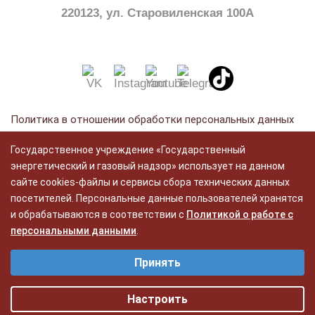
220123, ул. Старовиленская 100А
Политика в отношении обработки персональных данных
Политика в отношении обработки cookie
Государственное учреждение «Государственный
Политика видеонаблюдения
энергетический и газовый надзор» использует на данном
сайте cookies-файлы и сервисы сбора технических данных
посетителей. Персональные данные пользователей хранятся
Разработка:
и обрабатываются в соответствии с
Политикой о работе с
ЦВР «Октябрьский»
персональными данными
.
Выберите настройки cookie
Принять
Функциональные - функциональные файлы cookie делают сайт
удобным для каждого пользователя. Обеспечивают корректную
работу функционала Сайта и достоверность предлагаемых услуг.
Настроить