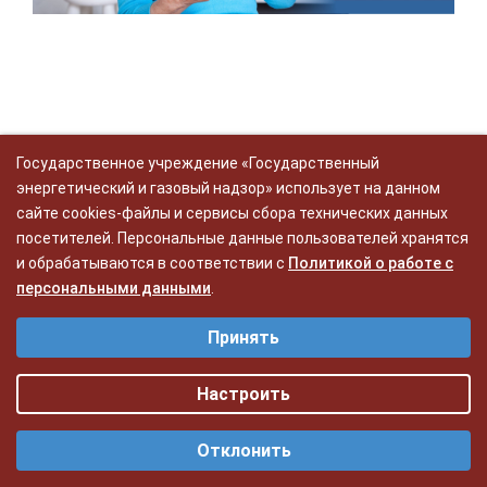
Государственное учреждение «Государственный
энергетический и газовый надзор» использует на данном
сайте cookies-файлы и сервисы сбора технических данных
Государственное учреждение
посетителей. Персональные данные пользователей хранятся
и обрабатываются в соответствии с
«Государственный энергетический и газовый
Политикой о работе с
надзор»
персональными данными
.
Выберите настройки cookie
Адрес: Республика Беларусь, г. Минск,
Принять
Функциональные - функциональные файлы cookie делают сайт
220123, ул. Старовиленская 100А
удобным для каждого пользователя. Обеспечивают корректную
работу функционала Сайта и достоверность предлагаемых услуг.
Настроить
Статистические - cтатистические файлы cookie сохраняют
Отклонить
историю посещений для улучшения работы сайта. Они помогают
выявить популярные и менее популярные страницы.