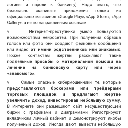
логины и пароли к банкингу). Надо знать, что
безопасно скачивать приложения только из
официальных магазинов «Google Play», «App Store», «App
Gallery», а не по направленным ссылкам.
v Интернет-преступники умело пользуются
возможностями нейросетей. При получении образца
голоса или фото они создают фейковые сообщения
или видео
от имени родственников или знакомых
.
Позже контактам жертвы рассылают такие
поддельные
просьбы о материальной помощи на
лечение на банковскую карту или через
«знакомого».
v Самые опасные кибермошенники те, которые
представляются брокерами или трейдерами
торговых площадок и предлагают жертве
увеличить доход, инвестировав небольшую сумму
.
В Интернете они размещают сайт несуществующей
биржи с графиками и диаграммами. Регистрируют
вкладчикам личный кабинет и демонстрируют якобы
полученный доход. Иногда дают вывести небольшую