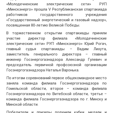
«Молодечненские электрические сети» РУП
«Минскэнерго» прошла V Республиканская спартакиада
работников государственного учреждения
«Государственный энергетический и газовый надзор»,
посвященная 80-летию Великой Победы.
В торжественном открытии спартакиады приняли
участие директор филиала «Молодечненские
электрические сети» РУП «Минскэнерго» Юрий Рогач,
главный судья спартакиады – Вадим Лихута,
заместитель генерального директора – главный
инженер Госэнергогазнадзора Александр Гулевич и
председатель первичной профсоюзной организации
Госэнергогазнадзора Наталья Варонька.
По итогам соревнований первое общекомандное место
заняла команда филиала Госэнергогазнадзора по
Гомельской области, второе – команда филиала
Госэнергогазнадзора по Витебской области, третье –
команда филиала Госэнергогазнадзора по г. Минску и
Минской области.
Победители и призеры получили кубки, медали и