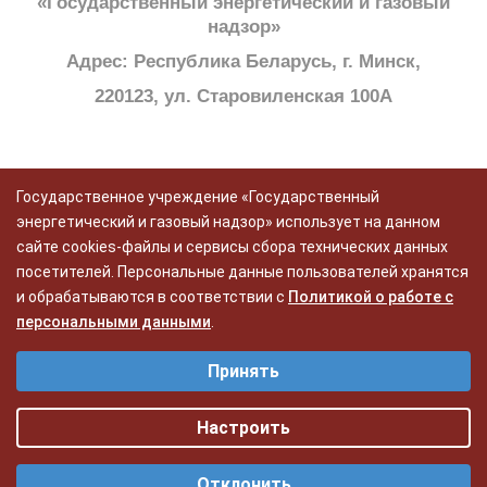
«Государственный энергетический и газовый
надзор»
Адрес: Республика Беларусь, г. Минск,
220123, ул. Старовиленская 100А
Государственное учреждение «Государственный
энергетический и газовый надзор» использует на данном
сайте cookies-файлы и сервисы сбора технических данных
Политика в отношении обработки персональных данных
посетителей. Персональные данные пользователей хранятся
Политика в отношении обработки cookie
и обрабатываются в соответствии с
Политикой о работе с
персональными данными
.
Политика видеонаблюдения
Выберите настройки cookie
Принять
Функциональные - функциональные файлы cookie делают сайт
удобным для каждого пользователя. Обеспечивают корректную
Разработка:
ЦВР «Октябрьский»
работу функционала Сайта и достоверность предлагаемых услуг.
Настроить
Статистические - cтатистические файлы cookie сохраняют
Отклонить
историю посещений для улучшения работы сайта. Они помогают