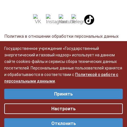
Политика в отношении обработки персональных данных
Политика в отношении обработки cookie
Государственное учреждение «Государственный
Политика видеонаблюдения
энергетический и газовый надзор» использует на данном
сайте cookies-файлы и сервисы сбора технических данных
посетителей. Персональные данные пользователей хранятся
Разработка:
и обрабатываются в соответствии с
Политикой о работе с
ЦВР «Октябрьский»
персональными данными
.
Выберите настройки cookie
Принять
Функциональные - функциональные файлы cookie делают сайт
удобным для каждого пользователя. Обеспечивают корректную
работу функционала Сайта и достоверность предлагаемых услуг.
Настроить
Статистические - cтатистические файлы cookie сохраняют
Отклонить
историю посещений для улучшения работы сайта. Они помогают